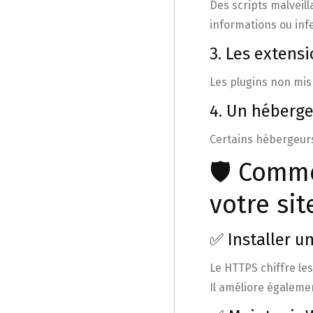
Des scripts malveill
informations ou infe
3. Les extens
Les plugins non mis 
4. Un héberg
Certains hébergeurs
🛡️ Comm
votre sit
✅ Installer un
Le HTTPS chiffre les
Il améliore égalemen