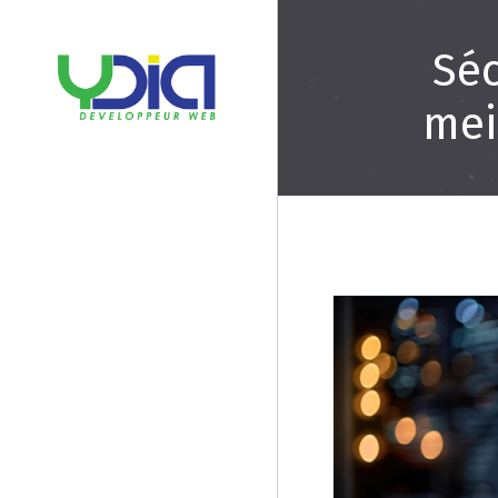
Séc
mei