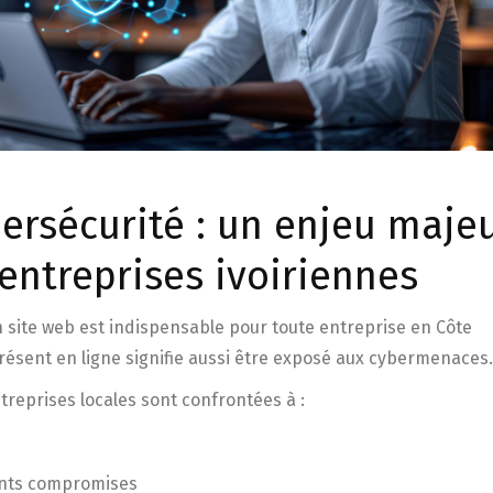
Très professionnel, j’ai été
Ce consultant SEO m
impressionné par la qualité du site
comprendre certai
internet. Je recommande
présents sur mon sit
peux maintenant y vo
Richard Konan
d’optimiser mon ré
Consultant dans
échange très sympat
bersécurité : un enjeu maje
l'évènementiel
Maxime D
 entreprises ivoiriennes
Consultant
n site web est indispensable pour toute entreprise en Côte
présent en ligne signifie aussi être exposé aux cybermenaces.
treprises locales sont confrontées à :
ents compromises