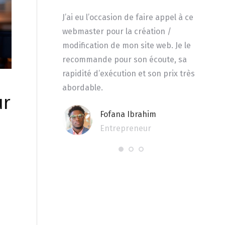
’a aidé à mieux
J’ai eu l’occasion de faire appel à ce
Très pr
ns problèmes
webmaster pour la création /
impres
e vitrine, je
modification de mon site web. Je le
intern
ir plus clair afin
recommande pour son écoute, sa
férencement. Un
rapidité d’exécution et son prix très
hique et pro.
abordable.
ur
acoury
Fofana Ibrahim
 dans le digital
Entrepreneur