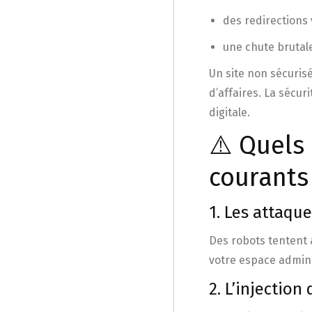
des redirections
une chute brutal
Un site non sécuris
d’affaires. La sécur
digitale.
⚠️ Quels 
courants
1. Les attaque
Des robots tentent
votre espace admin
2. L’injectio