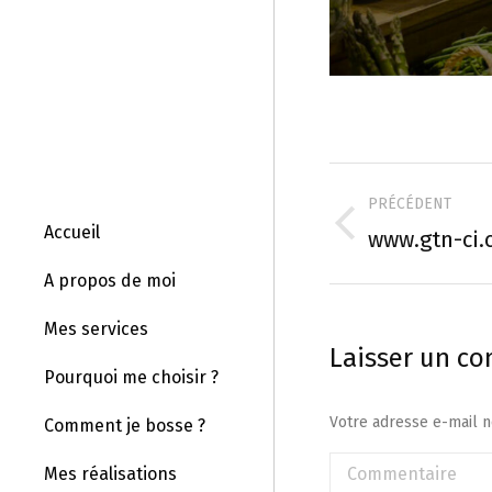
Navigati
PRÉCÉDENT
de
Accueil
Onglet
www.gtn-ci
précédent
comment
A propos de moi
Mes services
Laisser un c
Pourquoi me choisir ?
Votre adresse e-mail 
Comment je bosse ?
Commentaire
Mes réalisations