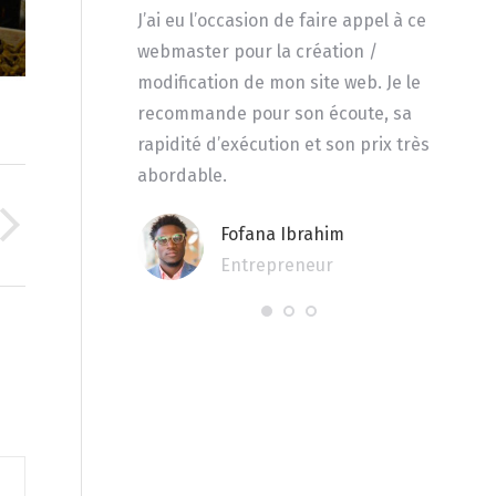
’a aidé à mieux
J’ai eu l’occasion de faire appel à ce
Très pr
ns problèmes
webmaster pour la création /
impres
e vitrine, je
modification de mon site web. Je le
intern
ir plus clair afin
recommande pour son écoute, sa
férencement. Un
rapidité d’exécution et son prix très
hique et pro.
abordable.
acoury
Fofana Ibrahim
 dans le digital
Entrepreneur